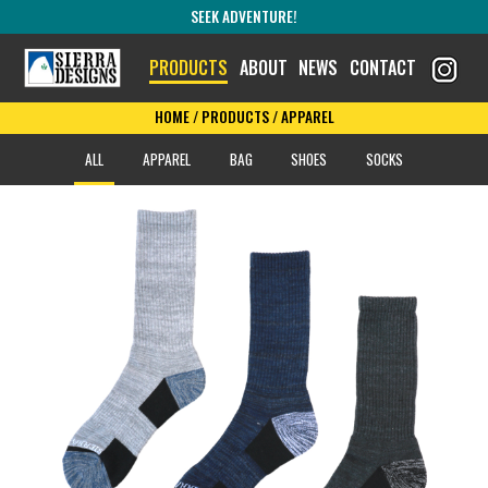
SEEK ADVENTURE!
PRODUCTS
ABOUT
NEWS
CONTACT
HOME
/
PRODUCTS
/ APPAREL
ALL
APPAREL
BAG
SHOES
SOCKS