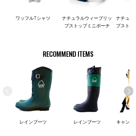
ワッフルTシャツ
ナチュラルウィーブリッ
ナチュラ
プストップミニポーチ
プストッ
RECOMMEND ITEMS
レインブーツ
レインブーツ
キャンバ